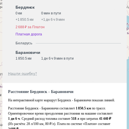
Бердянск
0 км
0 мин в пути
+
1 850.5 км
+
1 дн 6 ч 9 мин
2 688 ₽ за Платон
Платная дорога
Беларусь
Барановичи
1 850.5 км
1 дн 6 ч 9 мин в пути
Нашли ошибку?
Расстояние Бердянск - Барановичи
На интерактивной карте маршрут Бердянск - Барановичи показан линией.
Расстояние Бердянск - Барановичи составляет
1 850.5 км
по трассе.
Ориентировочное время преодоления расстояния на машине составляет
1 дн 6 ч
. Средний расход топлива составит
518 л
при затратах
41 440 ₽
(Из расчёта:
28 л/100 км, 80 ₽/л)
. Плата по системе «Платон» составит