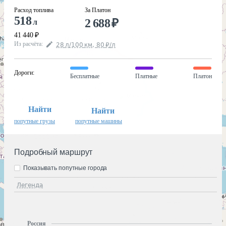
Расход топлива
За Платон
518
2 688
₽
л
41 440
₽
Из расчёта
:
28
л
/100
км
,
80
₽
/
л
Дороги
:
Бесплатные
Платные
Платон
Найти
Найти
попутные грузы
попутные машины
Подробный маршрут
Показывать попутные города
Легенда
Россия