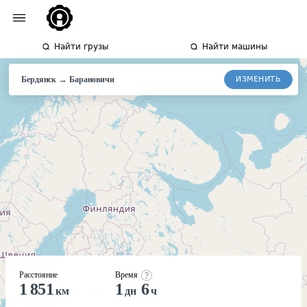
Найти грузы
Найти машины
→
ИЗМЕНИТЬ
Бердянск
Барановичи
Расстояние
Время
1 851
1
6
км
дн
ч