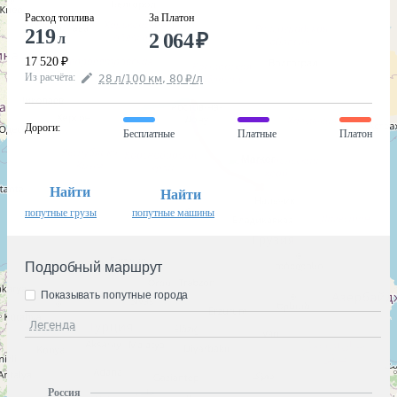
Расход топлива
За Платон
219
2 064
₽
л
17 520
₽
Из расчёта
:
28
л
/100
км
,
80
₽
/
л
Дороги
:
Бесплатные
Платные
Платон
Найти
Найти
попутные грузы
попутные машины
Подробный маршрут
Показывать попутные города
Легенда
Россия