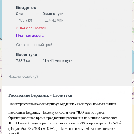
Бердянск
0 км
0 мин в пути
+
783.7 км
+
11 ч 41 мин
2 064 ₽ за Платон
Платная дорога
Ставропольский край
Ессентуки
783.7 км
11 ч 41 мин в пути
Нашли ошибку?
Расстояние Бердянск - Ессентуки
На интерактивной карте маршрут Бердянск - Ессентуки показан линией.
Расстояние Бердянск - Ессентуки составляет
783.7 км
по трассе.
Ориентировочное время преодоления расстояния на машине составляет
11 ч 41 мин
. Средний расход топлива составит
219 л
при затратах
17 520 ₽
(Из расчёта:
28 л/100 км, 80 ₽/л)
. Плата по системе «Платон» составит