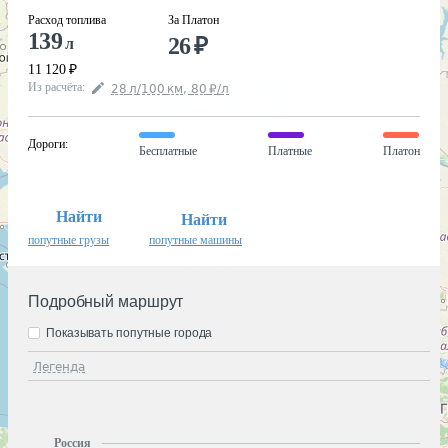
Расход топлива
За Платон
139
26
₽
л
11 120
₽
Из расчёта
:
28
л
/100
км
,
80
₽
/
л
Дороги
:
Бесплатные
Платные
Платон
Найти
Найти
попутные грузы
попутные машины
Подробный маршрут
Показывать попутные города
Легенда
Россия