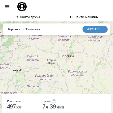
Найти грузы
Найти машины
→
ИЗМЕНИТЬ
Бердянск
Тимашевск
г.
Расстояние
Время
497
7
39
км
ч
мин