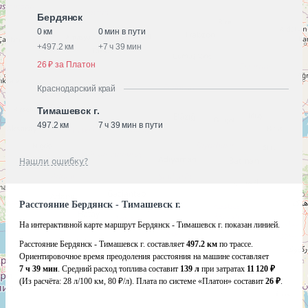
Бердянск
0 км
0 мин в пути
+
497.2 км
+
7 ч 39 мин
26 ₽ за Платон
Краснодарский край
Тимашевск г.
497.2 км
7 ч 39 мин в пути
Нашли ошибку?
Расстояние Бердянск - Тимашевск г.
На интерактивной карте маршрут Бердянск - Тимашевск г. показан линией.
Расстояние Бердянск - Тимашевск г. составляет
497.2 км
по трассе.
Ориентировочное время преодоления расстояния на машине составляет
7 ч 39 мин
. Средний расход топлива составит
139 л
при затратах
11 120 ₽
(Из расчёта:
28 л/100 км, 80 ₽/л)
. Плата по системе «Платон» составит
26 ₽
.