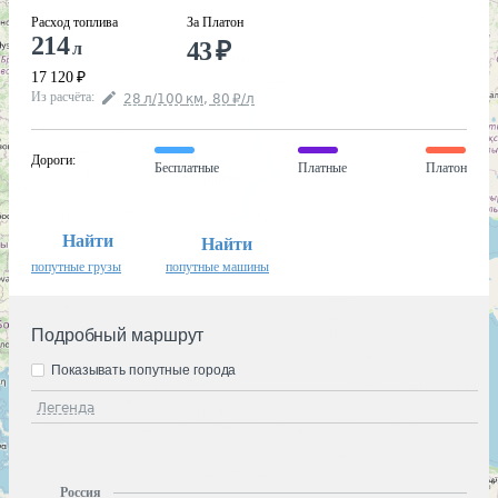
Расход топлива
За Платон
214
43
₽
л
17 120
₽
Из расчёта
:
28
л
/100
км
,
80
₽
/
л
Дороги
:
Бесплатные
Платные
Платон
Найти
Найти
попутные грузы
попутные машины
Подробный маршрут
Показывать попутные города
Легенда
Россия