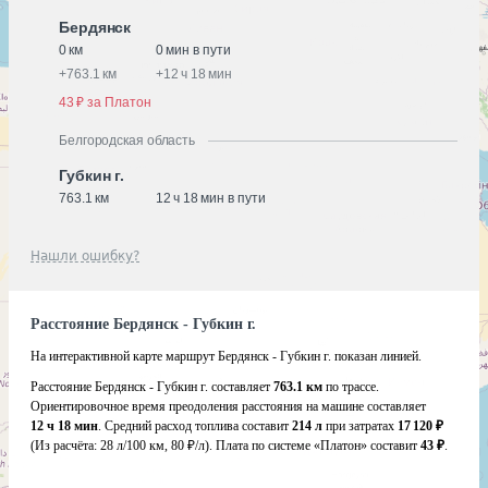
Бердянск
0 км
0 мин в пути
+
763.1 км
+
12 ч 18 мин
43 ₽ за Платон
Белгородская область
Губкин г.
763.1 км
12 ч 18 мин в пути
Нашли ошибку?
Расстояние Бердянск - Губкин г.
На интерактивной карте маршрут Бердянск - Губкин г. показан линией.
Расстояние Бердянск - Губкин г. составляет
763.1 км
по трассе.
Ориентировочное время преодоления расстояния на машине составляет
12 ч 18 мин
. Средний расход топлива составит
214 л
при затратах
17 120 ₽
(Из расчёта:
28 л/100 км, 80 ₽/л)
. Плата по системе «Платон» составит
43 ₽
.