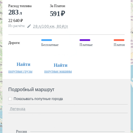
Расход топлива
За Платон
283
591
₽
л
22 640
₽
Из расчёта
:
28
л
/100
км
,
80
₽
/
л
Дороги
:
Бесплатные
Платные
Платон
Найти
Найти
попутные грузы
попутные машины
Подробный маршрут
Показывать попутные города
Легенда
Россия