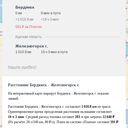
Бердянск
0 км
0 мин в пути
+
1 010.8 км
+
16 ч 3 мин
591 ₽ за Платон
Курская область
Железногорск г.
1 010.8 км
16 ч 3 мин в пути
Нашли ошибку?
Расстояние Бердянск - Железногорск г.
На интерактивной карте маршрут Бердянск - Железногорск г. показан
линией.
Расстояние Бердянск - Железногорск г. составляет
1 010.8 км
по трассе.
Ориентировочное время преодоления расстояния на машине составляет
16 ч 3 мин
. Средний расход топлива составит
283 л
при затратах
22 640 ₽
(Из расчёта:
28 л/100 км, 80 ₽/л)
. Плата по системе «Платон» составит
591 ₽
.