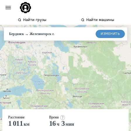
Найти грузы
Найти машины
→
ИЗМЕНИТЬ
Бердянск
Железногорск
г.
Расстояние
Время
1 011
16
3
км
ч
мин