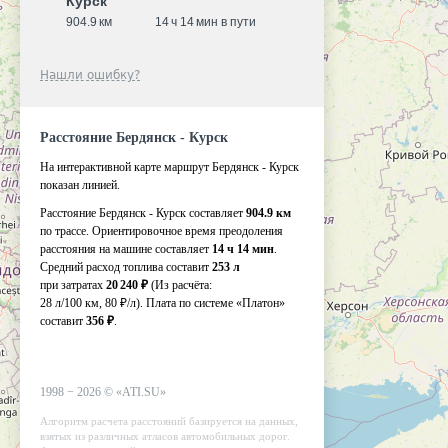
Курск
904.9 км
14 ч 14 мин в пути
Нашли ошибку?
Расстояние Бердянск - Курск
На интерактивной карте маршрут Бердянск - Курск
показан линией.
Расстояние Бердянск - Курск составляет
904.9 км
по трассе. Ориентировочное время преодоления
расстояния на машине составляет
14 ч 14 мин
.
Средний расход топлива составит
253 л
при затратах
20 240 ₽
(Из расчёта:
28 л/100 км, 80 ₽/л)
. Плата по системе «Платон»
составит
356 ₽
.
1998 −
2026
©
«ATI.SU»
Алгоритм расчета расстояний базируется на данных,
взятых из различных атласов автомобильных дорог.