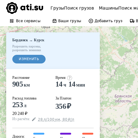
Грузы
Поиск грузов
Машины
Поиск м
Все сервисы
Ваши грузы
Добавить груз
→
Бердянск
Курск
Разрешить паромы
,
разрешить зимники
ИЗМЕНИТЬ
Расстояние
Время
905
14
14
км
ч
мин
Расход топлива
За Платон
253
356
₽
л
20 240
₽
Из расчёта
:
28
л
/100
км
,
80
₽
/
л
Дороги
: