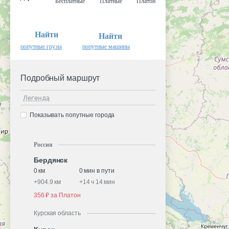
Бесплатные
Платные
Платон
Найти
Найти
попутные грузы
попутные машины
Подробный маршрут
Легенда
Показывать попутные города
Россия
Бердянск
0 км
0 мин в пути
+
904.9 км
+
14 ч 14 мин
356 ₽ за Платон
Курская область