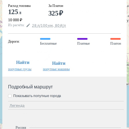
Расход топлива
За Платон
125
325
₽
л
10 000
₽
Из расчёта
:
28
л
/100
км
,
80
₽
/
л
Дороги
:
Бесплатные
Платные
Платон
Найти
Найти
попутные грузы
попутные машины
Подробный маршрут
Показывать попутные города
Легенда
Россия