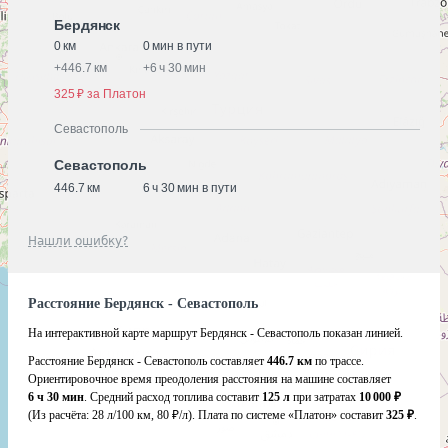
Бердянск
0 км
0 мин в пути
+
446.7 км
+
6 ч 30 мин
325 ₽ за Платон
Севастополь
Севастополь
446.7 км
6 ч 30 мин в пути
Нашли ошибку?
Расстояние Бердянск - Севастополь
На интерактивной карте маршрут Бердянск - Севастополь показан линией.
Расстояние Бердянск - Севастополь составляет
446.7 км
по трассе.
Ориентировочное время преодоления расстояния на машине составляет
6 ч 30 мин
. Средний расход топлива составит
125 л
при затратах
10 000 ₽
(Из расчёта:
28 л/100 км, 80 ₽/л)
. Плата по системе «Платон» составит
325 ₽
.