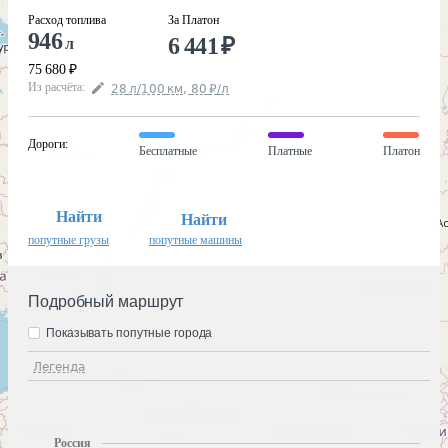
Расход топлива
За Платон
946
6 441
₽
л
75 680
₽
Из расчёта
:
28
л
/100
км
,
80
₽
/
л
Дороги
:
Бесплатные
Платные
Платон
Найти
Найти
попутные грузы
попутные машины
Подробный маршрут
Показывать попутные города
Легенда
Россия