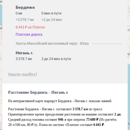
Бердянск
0 км
0 мин в пути
+
3 378.7 км
+
2 дн 24 мин
6 441 ₽ за Платон
Платная дорога
Ханты-Мансийский автономный округ - Югра
Нягань г.
3 378.7 км
2 дн 24 мин в пути
Нашли ошибку?
Расстояние Бердянск - Нягань г.
На интерактивной карте маршрут Бердянск - Нягань г. показан линией.
Расстояние Бердянск - Нягань г. составляет
3 378.7 км
по трассе.
Ориентировочное время преодоления расстояния на машине составляет
2 дн
.
Средний расход топлива составит
946 л
при затратах
75 680 ₽
(Из расчёта:
28 л/100 км, 80 ₽/л)
. Плата по системе «Платон» составит
6 441 ₽
.