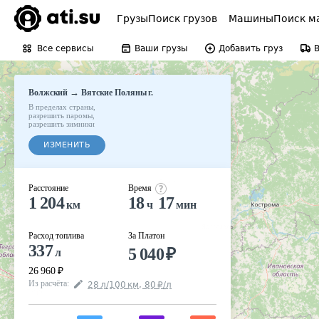
Грузы
Поиск грузов
Машины
Поиск м
Все сервисы
Ваши грузы
Добавить груз
→
Волжский
Вятские Поляны г.
В пределах страны
,
разрешить паромы
,
разрешить зимники
ИЗМЕНИТЬ
Расстояние
Время
1 204
18
17
км
ч
мин
Расход топлива
За Платон
337
5 040
₽
л
26 960
₽
Из расчёта
:
28
л
/100
км
,
80
₽
/
л