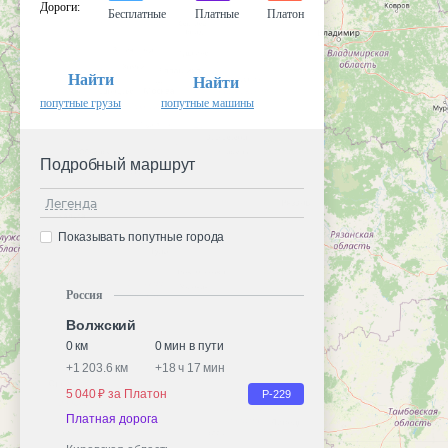
Дороги
:
Бесплатные
Платные
Платон
Найти
Найти
попутные грузы
попутные машины
Подробный маршрут
Легенда
Показывать попутные города
Россия
Волжский
0 км
0 мин в пути
+
1 203.6 км
+
18 ч 17 мин
5 040 ₽ за Платон
Р-229
Платная дорога