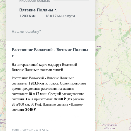
Кировская область
Вятские Поляны г.
1 203.6 км
18 ч 17 мин в пути
Нашли ошибку?
Расстояние Волжский - Вятские Поляны
г.
На интерактивной карте маршрут Волжский -
Вятские Поляны г. показан линией.
Расстояние Волжский - Вятские Поляны г.
составляет
1 203.6 км
по трассе. Ориентировочное
время преодоления расстояния на машине
составляет
18 ч 17 мин
. Средний расход топлива
составит
337 л
при затратах
26 960 ₽
(Из расчёта:
28 л/100 км, 80 ₽/л)
. Плата по системе «Платон»
составит
5 040 ₽
.
1998 −
2026
©
«ATI.SU»