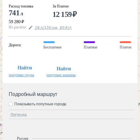
Расход топлива
За Платон
741
12 159
₽
л
59 280
₽
Из расчёта
:
28
л
/100
км
,
80
₽
/
л
Дороги
:
Бесплатные
Платные
Платон
Найти
Найти
попутные грузы
попутные машины
Подробный маршрут
Показывать попутные города
Легенда
Россия