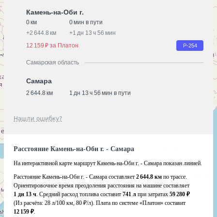
Камень-на-Оби г.
0 км
0 мин в пути
+
2 644.8 км
+
1 дн 13 ч 56 мин
12 159 ₽ за Платон
Р-254
Самарская область
Самара
2 644.8 км
1 дн 13 ч 56 мин в пути
Нашли ошибку?
Расстояние Камень-на-Оби г. - Самара
На интерактивной карте маршрут Камень-на-Оби г. - Самара показан линией.
Расстояние Камень-на-Оби г. - Самара составляет
2 644.8 км
по трассе.
Ориентировочное время преодоления расстояния на машине составляет
1 дн 13 ч
. Средний расход топлива составит
741 л
при затратах
59 280 ₽
(Из расчёта:
28 л/100 км, 80 ₽/л)
. Плата по системе «Платон» составит
12 159 ₽
.