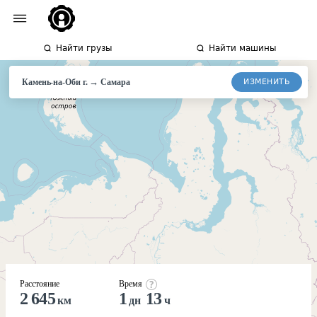
Найти грузы
Найти машины
→
ИЗМЕНИТЬ
Камень-на-Оби г.
Самара
Расстояние
Время
2 645
1
13
км
дн
ч