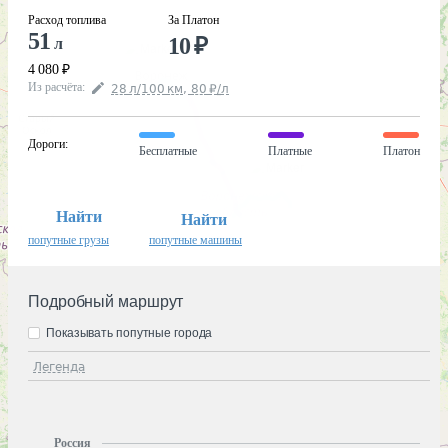
Расход топлива
За Платон
51
10
₽
л
4 080
₽
Из расчёта
:
28
л
/100
км
,
80
₽
/
л
Дороги
:
Бесплатные
Платные
Платон
Найти
Найти
попутные грузы
попутные машины
Подробный маршрут
Показывать попутные города
Легенда
Россия