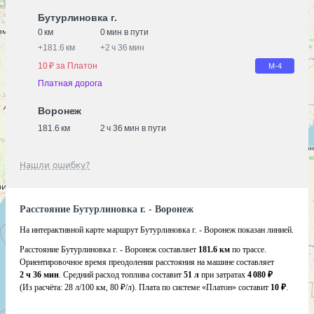
Бутурлиновка г.
0 км
0 мин в пути
+
181.6 км
+
2 ч 36 мин
10 ₽ за Платон
М-4
Платная дорога
Воронеж
181.6 км
2 ч 36 мин в пути
Нашли ошибку?
Расстояние Бутурлиновка г. - Воронеж
На интерактивной карте маршрут Бутурлиновка г. - Воронеж показан линией.
Расстояние Бутурлиновка г. - Воронеж составляет
181.6 км
по трассе.
Ориентировочное время преодоления расстояния на машине составляет
2 ч 36 мин
. Средний расход топлива составит
51 л
при затратах
4 080 ₽
(Из расчёта:
28 л/100 км, 80 ₽/л)
. Плата по системе «Платон» составит
10 ₽
.