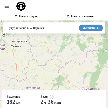
Найти грузы
Найти машины
→
ИЗМЕНИТЬ
Бутурлиновка г.
Воронеж
Расстояние
Время
182
2
36
км
ч
мин