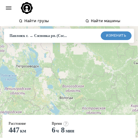
Найти грузы
Найти машины
→
ИЗМЕНИТЬ
Павловск г.
Сосновка
рп. (Сос...
Расстояние
Время
447
6
8
км
ч
мин