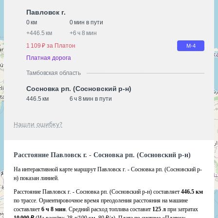
Павловск г.
0 км
0 мин в пути
+
446.5 км
+
6 ч 8 мин
1 109 ₽ за Платон
М-4
Платная дорога
Тамбовская область
Сосновка рп. (Сосновский р-н)
446.5 км
6 ч 8 мин в пути
Нашли ошибку?
Расстояние Павловск г. - Сосновка рп. (Сосновский р-н)
На интерактивной карте маршрут Павловск г. - Сосновка рп. (Сосновский р-
н) показан линией.
Расстояние Павловск г. - Сосновка рп. (Сосновский р-н) составляет
446.5 км
по трассе. Ориентировочное время преодоления расстояния на машине
составляет
6 ч 8 мин
. Средний расход топлива составит
125 л
при затратах