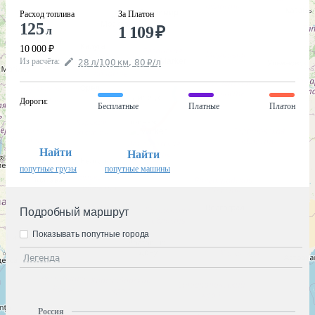
Расход топлива
За Платон
125
1 109
₽
л
10 000
₽
Из расчёта
:
28
л
/100
км
,
80
₽
/
л
Дороги
:
Бесплатные
Платные
Платон
Найти
Найти
попутные грузы
попутные машины
Подробный маршрут
Показывать попутные города
Легенда
Россия