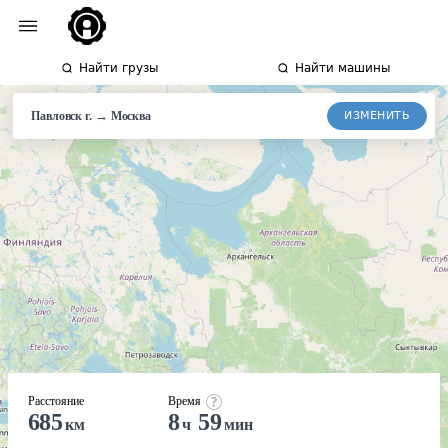
Найти грузы
Найти машины
→
ИЗМЕНИТЬ
Павловск г.
Москва
Расстояние
Время
685
8
59
км
ч
мин