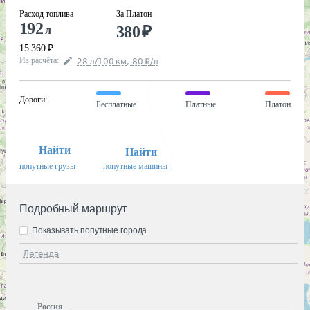
Расход топлива
За Платон
192
380
₽
л
15 360
₽
Из расчёта
:
28
л
/100
км
,
80
₽
/
л
Дороги
:
Бесплатные
Платные
Платон
Найти
Найти
попутные грузы
попутные машины
Подробный маршрут
Показывать попутные города
Легенда
Россия