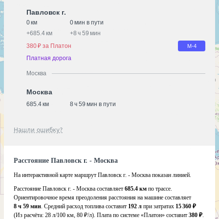
Павловск г.
0 км
0 мин в пути
+
685.4 км
+
8 ч 59 мин
380 ₽ за Платон
М-4
Платная дорога
Москва
Москва
685.4 км
8 ч 59 мин в пути
Нашли ошибку?
Расстояние Павловск г. - Москва
На интерактивной карте маршрут Павловск г. - Москва показан линией.
Расстояние Павловск г. - Москва составляет
685.4 км
по трассе.
Ориентировочное время преодоления расстояния на машине составляет
8 ч 59 мин
. Средний расход топлива составит
192 л
при затратах
15 360 ₽
(Из расчёта:
28 л/100 км, 80 ₽/л)
. Плата по системе «Платон» составит
380 ₽
.