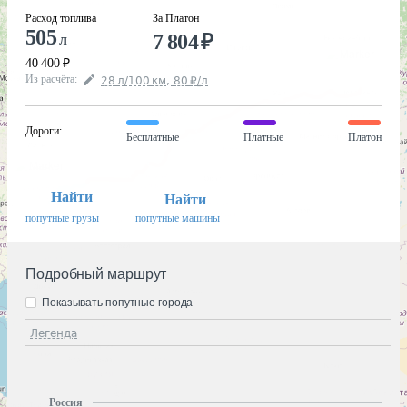
Расход топлива
За Платон
505
7 804
₽
л
40 400
₽
Из расчёта
:
28
л
/100
км
,
80
₽
/
л
Дороги
:
Бесплатные
Платные
Платон
Найти
Найти
попутные грузы
попутные машины
Подробный маршрут
Показывать попутные города
Легенда
Россия