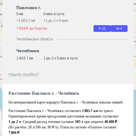
Павловск г.
0 км
0 мин в пути
+
1 803.7 км
+
1 дн 2 ч 5 мин
7 804 ₽ за Платон
Р-22
М-4
Челябинская область
Челябинск
1 803.7 км
1 дн 2 ч 5 мин в пути
Нашли ошибку?
Расстояние Павловск г. - Челябинск
На интерактивной карте маршрут Павловск г. - Челябинск показан линией.
Расстояние Павловск г. - Челябинск составляет
1 803.7 км
по трассе.
Ориентировочное время преодоления расстояния на машине составляет
1 дн 2 ч
. Средний расход топлива составит
505 л
при затратах
40 400 ₽
(Из расчёта:
28 л/100 км, 80 ₽/л)
. Плата по системе «Платон» составит
7 804 ₽
.