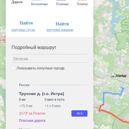
Дороги
:
Бесплатные
Платные
Платон
Найти
Найти
попутные грузы
попутные машины
Подробный маршрут
Легенда
Показывать попутные города
Россия
Трусово д. (г.о. Истра)
0 км
0 мин в пути
+
75.5 км
+
1 ч 9 мин
217 ₽ за Платон
М-9
Платная дорога