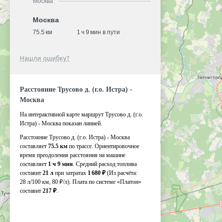
Москва
Москва
75.5 км
1 ч 9 мин в пути
Нашли ошибку?
Расстояние Трусово д. (г.о. Истра) -
Москва
На интерактивной карте маршрут Трусово д. (г.о.
Истра) - Москва показан линией.
Расстояние Трусово д. (г.о. Истра) - Москва
составляет
75.5 км
по трассе. Ориентировочное
время преодоления расстояния на машине
составляет
1 ч 9 мин
. Средний расход топлива
составит
21 л
при затратах
1 680 ₽
(Из расчёта:
28 л/100 км, 80 ₽/л)
. Плата по системе «Платон»
составит
217 ₽
.