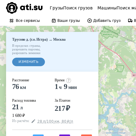
Грузы
Поиск грузов
Машины
Поиск м
Все сервисы
Ваши грузы
Добавить груз
→
Трусово д. (г.о. Истра)
Москва
В пределах страны
,
разрешить паромы
,
разрешить зимники
ИЗМЕНИТЬ
Расстояние
Время
76
1
9
км
ч
мин
Расход топлива
За Платон
21
217
₽
л
1 680
₽
Из расчёта
:
28
л
/100
км
,
80
₽
/
л