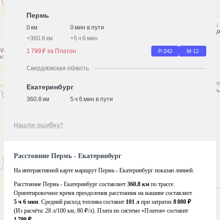
Пермь
0 км
0 мин в пути
+
360.8 км
+
5 ч 6 мин
1 799 ₽ за Платон
Р-242
М-12
Свердловская область
Екатеринбург
360.8 км
5 ч 6 мин в пути
Нашли ошибку?
Расстояние Пермь - Екатеринбург
На интерактивной карте маршрут Пермь - Екатеринбург показан линией.
Расстояние Пермь - Екатеринбург составляет
360.8 км
по трассе.
Ориентировочное время преодоления расстояния на машине составляет
5 ч 6 мин
. Средний расход топлива составит
101 л
при затратах
8 080 ₽
(Из расчёта:
28 л/100 км, 80 ₽/л)
. Плата по системе «Платон» составит
1 799 ₽
.