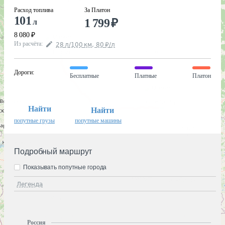
Расход топлива
За Платон
101
1 799
₽
л
8 080
₽
Из расчёта
:
28
л
/100
км
,
80
₽
/
л
Дороги
:
Бесплатные
Платные
Платон
Найти
Найти
попутные грузы
попутные машины
Подробный маршрут
Показывать попутные города
Легенда
Россия