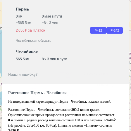
Пермь
0 км
0 мин в пути
+
565.5 км
+
8 ч 3 мин
2 656 ₽ за Платон
М-12
Р-242
Челябинская область
Челябинск
565.5 км
8 ч 3 мин в пути
Нашли ошибку?
Расстояние Пермь - Челябинск
На интерактивной карте маршрут Пермь - Челябинск показан линией.
Расстояние Пермь - Челябинск составляет
565.5 км
по трассе.
Ориентировочное время преодоления расстояния на машине составляет
8 ч 3 мин
. Средний расход топлива составит
158 л
при затратах
12 640 ₽
(Из расчёта:
28 л/100 км, 80 ₽/л)
. Плата по системе «Платон» составит
2 656 ₽
.