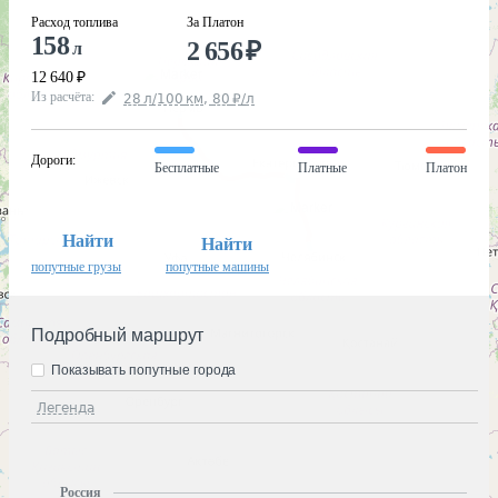
Расход топлива
За Платон
158
2 656
₽
л
12 640
₽
Из расчёта
:
28
л
/100
км
,
80
₽
/
л
Дороги
:
Бесплатные
Платные
Платон
Найти
Найти
попутные грузы
попутные машины
Подробный маршрут
Показывать попутные города
Легенда
Россия