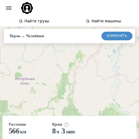
Найти грузы
Найти машины
→
ИЗМЕНИТЬ
Пермь
Челябинск
Расстояние
Время
566
8
3
км
ч
мин