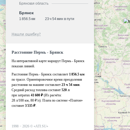
Брянская область
Брянск
1 856.5 км
23 ч 54 мин в пути
Нашли ошибку?
Расстояние Пермь - Брянск
На интерактивной карте маршрут Пермь - Брянск
показан линией.
Расстояние Пермь - Брянск составляет
1 856.5 км
по трассе. Ориентировочное время преодоления
расстояния на машине составляет
23 ч 54 мин
.
Средний расход топлива составит
520 л
при затратах
41 600 ₽
(Из расчёта:
28 л/100 км, 80 ₽/л)
. Плата по системе «Платон»
составит
3 535 ₽
.
1998 −
2026
©
«ATI.SU»