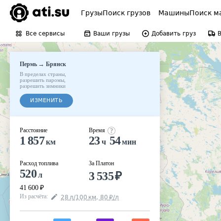
Грузы
Поиск грузов
Машины
Поиск м
Все сервисы
Ваши грузы
Добавить груз
→
Пермь
Брянск
В пределах страны
,
разрешить паромы
,
разрешить зимники
ИЗМЕНИТЬ
Расстояние
Время
1 857
23
54
км
ч
мин
Расход топлива
За Платон
520
3 535
₽
л
41 600
₽
Из расчёта
:
28
л
/100
км
,
80
₽
/
л