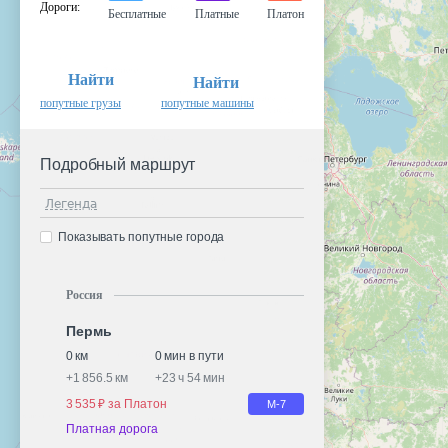
Дороги
:
Бесплатные
Платные
Платон
Найти
Найти
попутные грузы
попутные машины
Подробный маршрут
Легенда
Показывать попутные города
Россия
Пермь
0 км
0 мин в пути
+
1 856.5 км
+
23 ч 54 мин
3 535 ₽ за Платон
М-7
Платная дорога