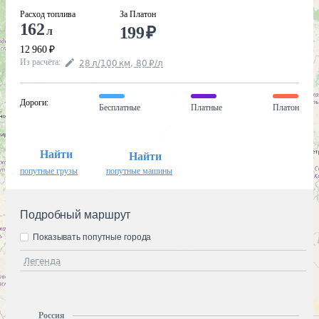
Расход топлива
За Платон
162
199
₽
л
12 960
₽
Из расчёта
:
28
л
/100
км
,
80
₽
/
л
Дороги
:
Бесплатные
Платные
Платон
Найти
Найти
попутные грузы
попутные машины
Подробный маршрут
Показывать попутные города
Легенда
Россия