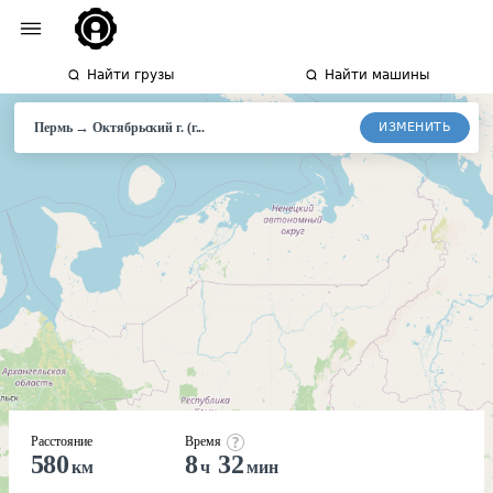
Найти грузы
Найти машины
→
ИЗМЕНИТЬ
Пермь
Октябрьский
г. (г...
Расстояние
Время
580
8
32
км
ч
мин