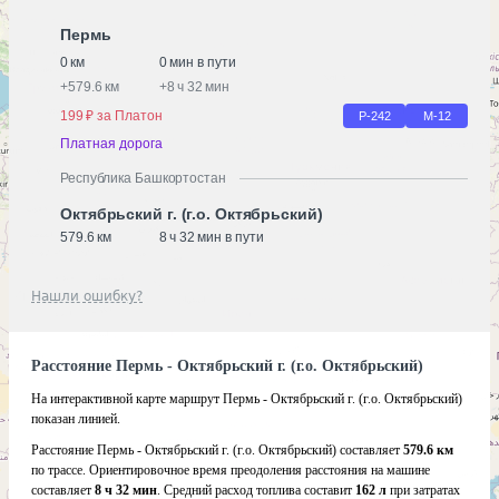
Пермь
0 км
0 мин в пути
+
579.6 км
+
8 ч 32 мин
199 ₽ за Платон
Р-242
М-12
Платная дорога
Республика Башкортостан
Октябрьский г. (г.о. Октябрьский)
579.6 км
8 ч 32 мин в пути
Нашли ошибку?
Расстояние Пермь - Октябрьский г. (г.о. Октябрьский)
На интерактивной карте маршрут Пермь - Октябрьский г. (г.о. Октябрьский)
показан линией.
Расстояние Пермь - Октябрьский г. (г.о. Октябрьский) составляет
579.6 км
по трассе. Ориентировочное время преодоления расстояния на машине
составляет
8 ч 32 мин
. Средний расход топлива составит
162 л
при затратах