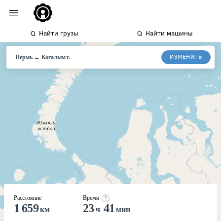
Найти грузы
Найти машины
→
ИЗМЕНИТЬ
Пермь
Когалым
г.
Расстояние
Время
1 659
23
41
км
ч
мин