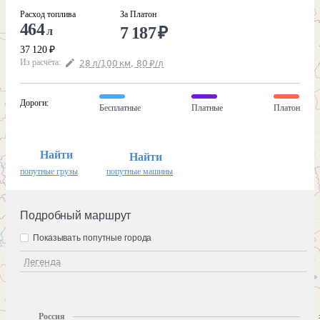
Расход топлива
За Платон
464
7 187
₽
л
37 120
₽
Из расчёта
:
28
л
/100
км
,
80
₽
/
л
Дороги
:
Бесплатные
Платные
Платон
Найти
Найти
попутные грузы
попутные машины
Подробный маршрут
Показывать попутные города
Легенда
Россия