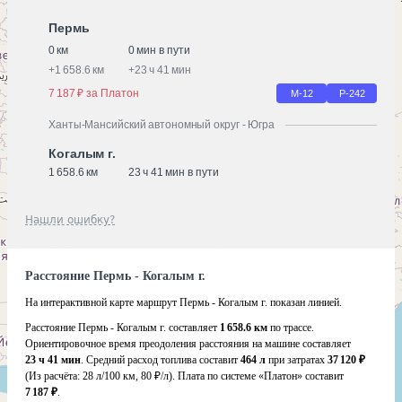
Пермь
0 км
0 мин в пути
+
1 658.6 км
+
23 ч 41 мин
7 187 ₽ за Платон
М-12
Р-242
Ханты-Мансийский автономный округ - Югра
Когалым г.
1 658.6 км
23 ч 41 мин в пути
Нашли ошибку?
Расстояние Пермь - Когалым г.
На интерактивной карте маршрут Пермь - Когалым г. показан линией.
Расстояние Пермь - Когалым г. составляет
1 658.6 км
по трассе.
Ориентировочное время преодоления расстояния на машине составляет
23 ч 41 мин
. Средний расход топлива составит
464 л
при затратах
37 120 ₽
(Из расчёта:
28 л/100 км, 80 ₽/л)
. Плата по системе «Платон» составит
7 187 ₽
.