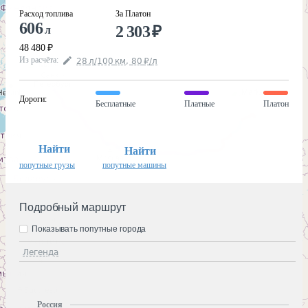
Расход топлива
За Платон
606
2 303
₽
л
48 480
₽
Из расчёта
:
28
л
/100
км
,
80
₽
/
л
Дороги
:
Бесплатные
Платные
Платон
Найти
Найти
попутные грузы
попутные машины
Подробный маршрут
Показывать попутные города
Легенда
Россия