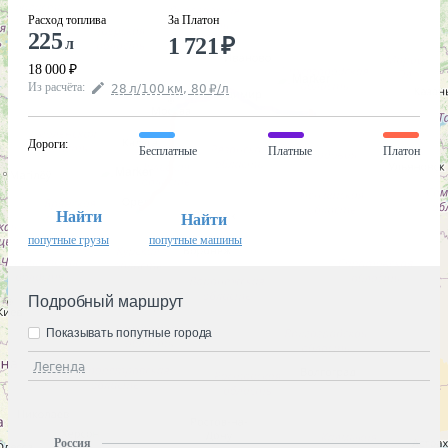
Расход топлива
За Платон
225
1 721
₽
л
18 000
₽
Из расчёта
:
28
л
/100
км
,
80
₽
/
л
Дороги
:
Бесплатные
Платные
Платон
Найти
Найти
попутные грузы
попутные машины
Подробный маршрут
Показывать попутные города
Легенда
Россия