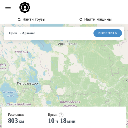
Найти грузы
Найти машины
→
ИЗМЕНИТЬ
Орёл
Арзамас
Расстояние
Время
803
10
18
км
ч
мин