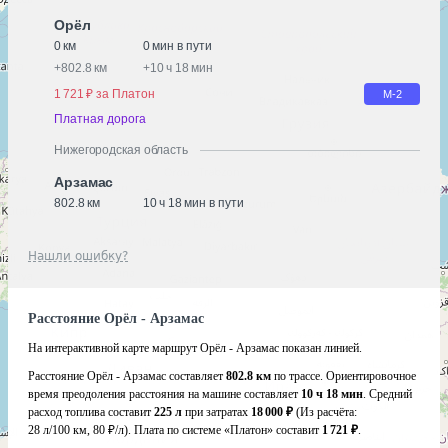
Орёл
0 км
0 мин в пути
+
802.8 км
+
10 ч 18 мин
1 721 ₽ за Платон
М-2
Платная дорога
Нижегородская область
Арзамас
802.8 км
10 ч 18 мин в пути
Нашли ошибку?
Расстояние Орёл - Арзамас
На интерактивной карте маршрут Орёл - Арзамас показан линией.
Расстояние Орёл - Арзамас составляет
802.8 км
по трассе. Ориентировочное
время преодоления расстояния на машине составляет
10 ч 18 мин
. Средний
расход топлива составит
225 л
при затратах
18 000 ₽
(Из расчёта:
28 л/100 км, 80 ₽/л)
. Плата по системе «Платон» составит
1 721 ₽
.