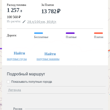
Расход топлива
За Платон
1 257
13 782
₽
л
100 560
₽
Из расчёта
:
28
л
/100
км
,
80
₽
/
л
Дороги
:
Бесплатные
Платные
Платон
Найти
Найти
попутные грузы
попутные машины
Подробный маршрут
Показывать попутные города
Легенда
Россия