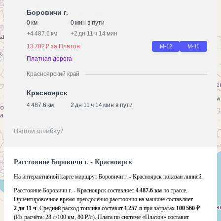
Боровичи г.
0 км
0 мин в пути
+
4 487.6 км
+
2 дн 11 ч 14 мин
13 782 ₽ за Платон
М-12
М-11
Платная дорога
Красноярский край
Красноярск
4 487.6 км
2 дн 11 ч 14 мин в пути
Нашли ошибку?
Расстояние Боровичи г. - Красноярск
На интерактивной карте маршрут Боровичи г. - Красноярск показан линией.
Расстояние Боровичи г. - Красноярск составляет
4 487.6 км
по трассе.
Ориентировочное время преодоления расстояния на машине составляет
2 дн 11 ч
. Средний расход топлива составит
1 257 л
при затратах
100 560 ₽
(Из расчёта:
28 л/100 км, 80 ₽/л)
. Плата по системе «Платон» составит