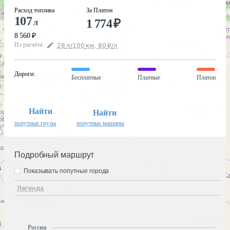
Расход топлива
За Платон
107
1 774
₽
л
8 560
₽
Из расчёта
:
28
л
/100
км
,
80
₽
/
л
Дороги
:
Бесплатные
Платные
Платон
Найти
Найти
попутные грузы
попутные машины
Подробный маршрут
Показывать попутные города
Легенда
Россия