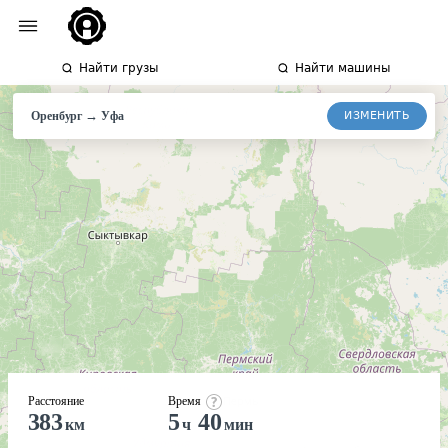
Найти грузы
Найти машины
→
ИЗМЕНИТЬ
Оренбург
Уфа
Расстояние
Время
383
5
40
км
ч
мин