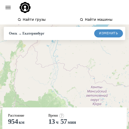
Найти грузы
Найти машины
→
ИЗМЕНИТЬ
Омск
Екатеринбург
Расстояние
Время
954
13
57
км
ч
мин