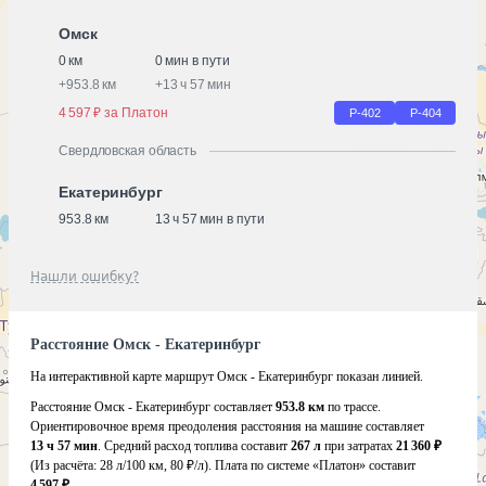
Омск
0 км
0 мин в пути
+
953.8 км
+
13 ч 57 мин
4 597 ₽ за Платон
Р-402
Р-404
Свердловская область
Екатеринбург
953.8 км
13 ч 57 мин в пути
Нашли ошибку?
Расстояние Омск - Екатеринбург
На интерактивной карте маршрут Омск - Екатеринбург показан линией.
Расстояние Омск - Екатеринбург составляет
953.8 км
по трассе.
Ориентировочное время преодоления расстояния на машине составляет
13 ч 57 мин
. Средний расход топлива составит
267 л
при затратах
21 360 ₽
(Из расчёта:
28 л/100 км, 80 ₽/л)
. Плата по системе «Платон» составит
4 597 ₽
.