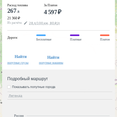
Расход топлива
За Платон
267
4 597
₽
л
21 360
₽
Из расчёта
:
28
л
/100
км
,
80
₽
/
л
Дороги
:
Бесплатные
Платные
Платон
Найти
Найти
попутные грузы
попутные машины
Подробный маршрут
Показывать попутные города
Легенда
Россия