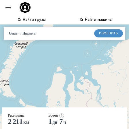
Найти грузы
Найти машины
→
ИЗМЕНИТЬ
Омск
Надым г.
Расстояние
Время
2 211
1
7
км
дн
ч