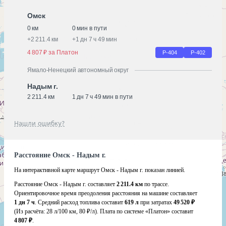
Омск
0 км
0 мин в пути
+
2 211.4 км
+
1 дн 7 ч 49 мин
4 807 ₽ за Платон
Р-404
Р-402
Ямало-Ненецкий автономный округ
Надым г.
2 211.4 км
1 дн 7 ч 49 мин в пути
Нашли ошибку?
Расстояние Омск - Надым г.
На интерактивной карте маршрут Омск - Надым г. показан линией.
Расстояние Омск - Надым г. составляет
2 211.4 км
по трассе.
Ориентировочное время преодоления расстояния на машине составляет
1 дн 7 ч
. Средний расход топлива составит
619 л
при затратах
49 520 ₽
(Из расчёта:
28 л/100 км, 80 ₽/л)
. Плата по системе «Платон» составит
4 807 ₽
.