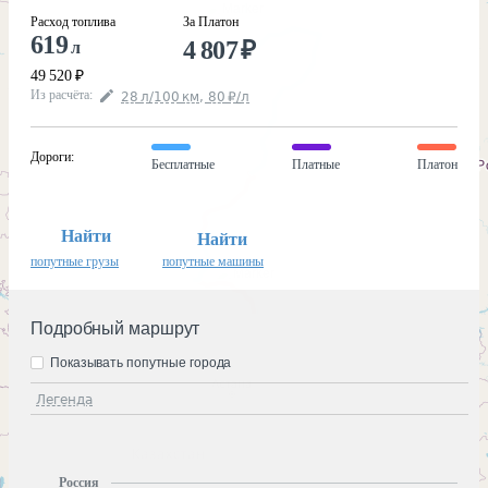
Расход топлива
За Платон
619
4 807
₽
л
49 520
₽
Из расчёта
:
28
л
/100
км
,
80
₽
/
л
Дороги
:
Бесплатные
Платные
Платон
Найти
Найти
попутные грузы
попутные машины
Подробный маршрут
Показывать попутные города
Легенда
Россия