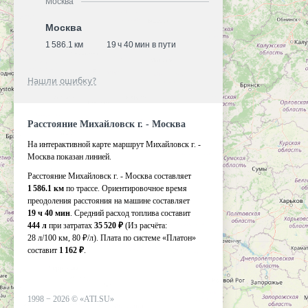
Москва
Москва
1 586.1 км
19 ч 40 мин в пути
Нашли ошибку?
Расстояние Михайловск г. - Москва
На интерактивной карте маршрут Михайловск г. -
Москва показан линией.
Расстояние Михайловск г. - Москва составляет
1 586.1 км
по трассе. Ориентировочное время
преодоления расстояния на машине составляет
19 ч 40 мин
. Средний расход топлива составит
444 л
при затратах
35 520 ₽
(Из расчёта:
28 л/100 км, 80 ₽/л)
. Плата по системе «Платон»
составит
1 162 ₽
.
1998 −
2026
©
«ATI.SU»