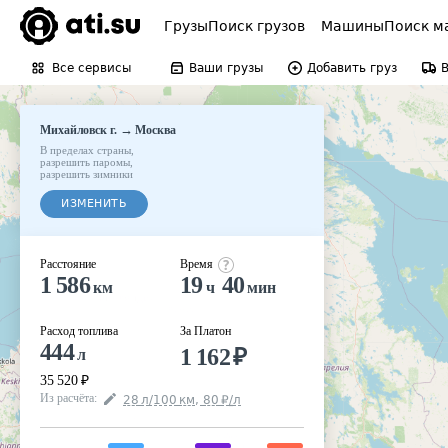
Грузы
Поиск грузов
Машины
Поиск м
Все сервисы
Ваши грузы
Добавить груз
→
Михайловск г.
Москва
В пределах страны
,
разрешить паромы
,
разрешить зимники
ИЗМЕНИТЬ
Расстояние
Время
1 586
19
40
км
ч
мин
Расход топлива
За Платон
444
1 162
₽
л
35 520
₽
Из расчёта
:
28
л
/100
км
,
80
₽
/
л