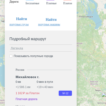
Дороги
:
Бесплатные
Платные
Платон
Найти
Найти
попутные грузы
попутные машины
Подробный маршрут
Легенда
Показывать попутные города
Россия
Михайловск г.
0 км
0 мин в пути
+
1 586.1 км
+
19 ч 40 мин
1 162 ₽ за Платон
М-12
Платная дорога