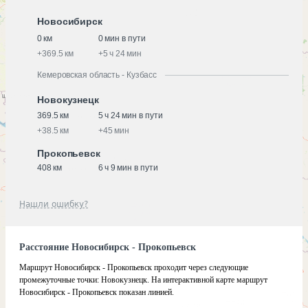
Новосибирск
0 км
0 мин в пути
+
369.5 км
+
5 ч 24 мин
Кемеровская область - Кузбасс
Новокузнецк
369.5 км
5 ч 24 мин в пути
+
38.5 км
+
45 мин
Прокопьевск
408 км
6 ч 9 мин в пути
Нашли ошибку?
Расстояние Новосибирск - Прокопьевск
Маршрут Новосибирск - Прокопьевск проходит через следующие
промежуточные точки:
Новокузнецк
.
На интерактивной карте маршрут
Новосибирск - Прокопьевск показан линией.