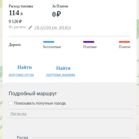
Расход топлива
За Платон
114
0
₽
л
9 120
₽
Из расчёта
:
28
л
/100
км
,
80
₽
/
л
Дороги
:
Бесплатные
Платные
Платон
Найти
Найти
попутные грузы
попутные машины
Подробный маршрут
Показывать попутные города
Легенда
Россия