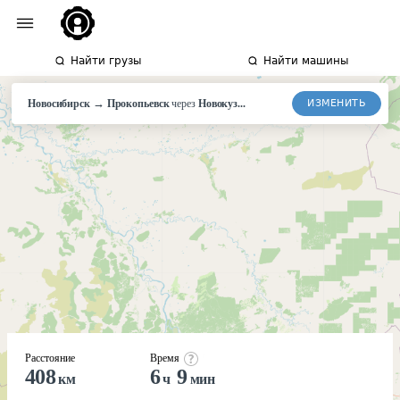
Найти грузы
Найти машины
→
ИЗМЕНИТЬ
Новосибирск
Прокопьевск
через
Новокуз...
Расстояние
Время
408
6
9
км
ч
мин