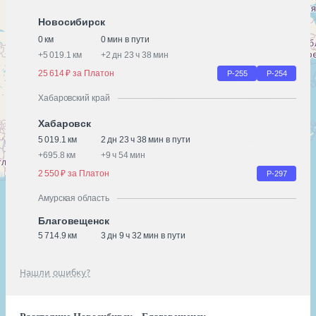
Новосибирск
0 км
0 мин в пути
+
5 019.1 км
+
2 дн 23 ч 38 мин
25 614 ₽ за Платон
Р-255
Р-254
Хабаровский край
Хабаровск
5 019.1 км
2 дн 23 ч 38 мин в пути
+
695.8 км
+
9 ч 54 мин
2 550 ₽ за Платон
Р-297
Амурская область
Благовещенск
5 714.9 км
3 дн 9 ч 32 мин в пути
Нашли ошибку?