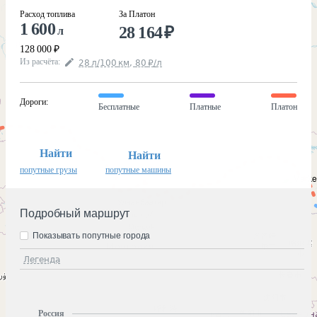
Расход топлива
За Платон
1 600
28 164
₽
л
128 000
₽
Из расчёта
:
28
л
/100
км
,
80
₽
/
л
Дороги
:
Бесплатные
Платные
Платон
Найти
Найти
попутные грузы
попутные машины
Подробный маршрут
Показывать попутные города
Легенда
Россия