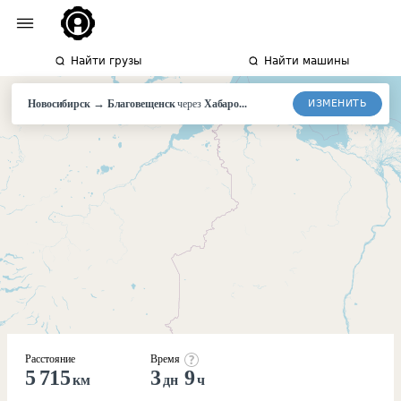
Найти грузы
Найти машины
→
ИЗМЕНИТЬ
Новосибирск
Благовещенск
через
Хабаро...
Расстояние
Время
5 715
3
9
км
дн
ч