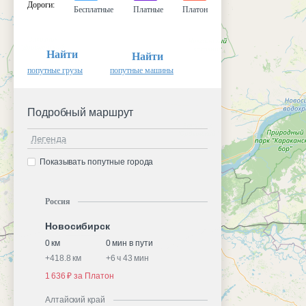
Дороги
:
Бесплатные
Платные
Платон
Найти
Найти
попутные грузы
попутные машины
Подробный маршрут
Легенда
Показывать попутные города
Россия
Новосибирск
0 км
0 мин в пути
+
418.8 км
+
6 ч 43 мин
1 636 ₽ за Платон
Алтайский край