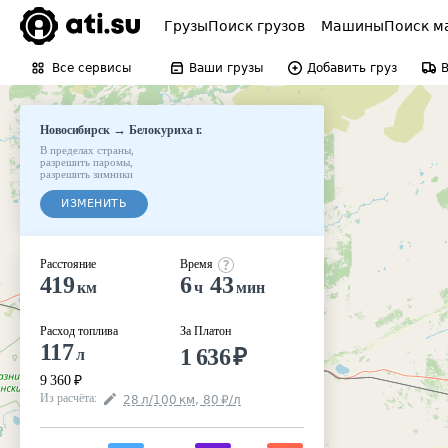
Грузы
Поиск грузов
Машины
Поиск м
Все сервисы
Ваши грузы
Добавить груз
→
Новосибирск
Белокуриха г.
В пределах страны
,
разрешить паромы
,
разрешить зимники
ИЗМЕНИТЬ
Расстояние
Время
419
6
43
км
ч
мин
Расход топлива
За Платон
117
1 636
₽
л
9 360
₽
Из расчёта
:
28
л
/100
км
,
80
₽
/
л