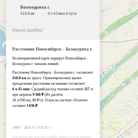
Белокуриха г.
418.8 км
6 ч 43 мин в пути
Нашли ошибку?
Расстояние Новосибирск - Белокуриха г.
На интерактивной карте маршрут Новосибирск -
Белокуриха г. показан линией.
Расстояние Новосибирск - Белокуриха г. составляет
418.8 км
по трассе. Ориентировочное время
преодоления расстояния на машине составляет
6 ч 43 мин
. Средний расход топлива составит
117 л
при затратах
9 360 ₽
(Из расчёта:
28 л/100 км, 80 ₽/л)
. Плата по системе «Платон»
составит
1 636 ₽
.
1998 −
2026
©
«ATI.SU»
Алгоритм расчета расстояний базируется на данных,