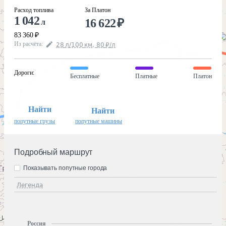
Расход топлива
За Платон
1 042
16 622
₽
л
83 360
₽
Из расчёта
:
28
л
/100
км
,
80
₽
/
л
Дороги
:
Бесплатные
Платные
Платон
Найти
Найти
попутные грузы
попутные машины
Подробный маршрут
Показывать попутные города
Легенда
Россия