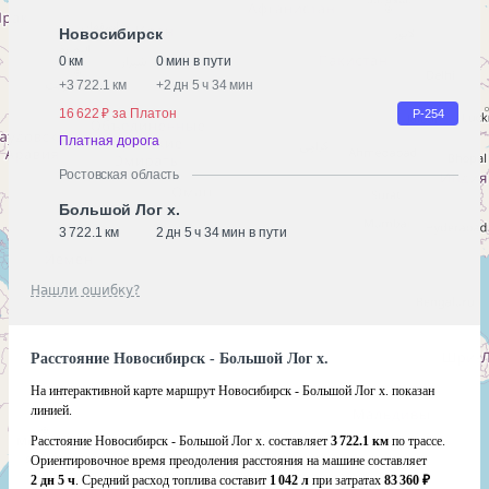
Новосибирск
0 км
0 мин в пути
+
3 722.1 км
+
2 дн 5 ч 34 мин
16 622 ₽ за Платон
Р-254
Платная дорога
Ростовская область
Большой Лог х.
3 722.1 км
2 дн 5 ч 34 мин в пути
Нашли ошибку?
Расстояние Новосибирск - Большой Лог х.
На интерактивной карте маршрут Новосибирск - Большой Лог х. показан
линией.
Расстояние Новосибирск - Большой Лог х. составляет
3 722.1 км
по трассе.
Ориентировочное время преодоления расстояния на машине составляет
2 дн 5 ч
. Средний расход топлива составит
1 042 л
при затратах
83 360 ₽