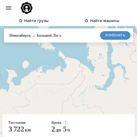
Найти грузы
Найти машины
→
ИЗМЕНИТЬ
Новосибирск
Большой
Лог х.
Расстояние
Время
3 722
2
5
км
дн
ч