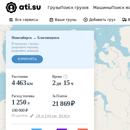
Грузы
Поиск грузов
Машины
Поиск м
Все сервисы
Ваши грузы
Добавить груз
→
Новосибирск
Благовещенск
В пределах страны
,
разрешить паромы
,
разрешить зимники
ИЗМЕНИТЬ
Расстояние
Время
4 463
2
15
км
дн
ч
Расход топлива
За Платон
1 250
21 869
₽
л
100 000
₽
Из расчёта
:
28
л
/100
км
,
80
₽
/
л