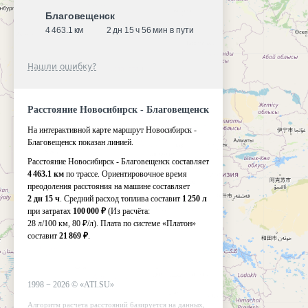
Благовещенск
4 463.1 км
2 дн 15 ч 56 мин в пути
Нашли ошибку?
Расстояние Новосибирск - Благовещенск
На интерактивной карте маршрут Новосибирск -
Благовещенск показан линией.
Расстояние Новосибирск - Благовещенск составляет
4 463.1 км
по трассе. Ориентировочное время
преодоления расстояния на машине составляет
2 дн 15 ч
. Средний расход топлива составит
1 250 л
при затратах
100 000 ₽
(Из расчёта:
28 л/100 км, 80 ₽/л)
. Плата по системе «Платон»
составит
21 869 ₽
.
1998 −
2026
©
«ATI.SU»
Алгоритм расчета расстояний базируется на данных,