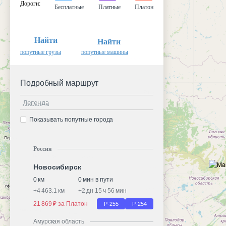
Дороги
:
Бесплатные
Платные
Платон
Найти
Найти
попутные грузы
попутные машины
Подробный маршрут
Легенда
Показывать попутные города
Россия
Новосибирск
0 км
0 мин в пути
+
4 463.1 км
+
2 дн 15 ч 56 мин
21 869 ₽ за Платон
Р-255
Р-254
Амурская область