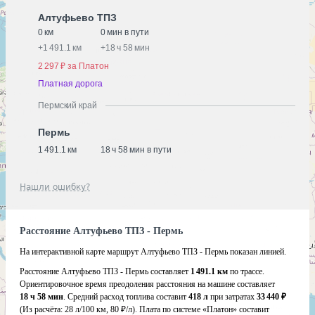
Алтуфьево ТПЗ
0 км
0 мин в пути
+
1 491.1 км
+
18 ч 58 мин
2 297 ₽ за Платон
Платная дорога
Пермский край
Пермь
1 491.1 км
18 ч 58 мин в пути
Нашли ошибку?
Расстояние Алтуфьево ТПЗ - Пермь
На интерактивной карте маршрут Алтуфьево ТПЗ - Пермь показан линией.
Расстояние Алтуфьево ТПЗ - Пермь составляет
1 491.1 км
по трассе.
Ориентировочное время преодоления расстояния на машине составляет
18 ч 58 мин
. Средний расход топлива составит
418 л
при затратах
33 440 ₽
(Из расчёта:
28 л/100 км, 80 ₽/л)
. Плата по системе «Платон» составит