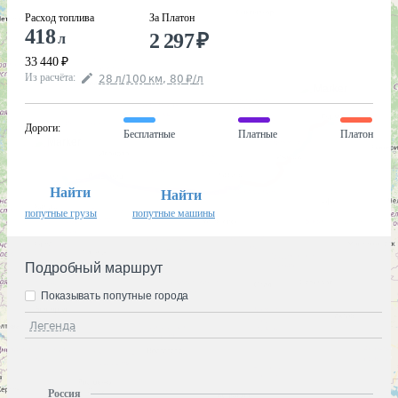
Расход топлива
За Платон
418
2 297
₽
л
33 440
₽
Из расчёта
:
28
л
/100
км
,
80
₽
/
л
Дороги
:
Бесплатные
Платные
Платон
Найти
Найти
попутные грузы
попутные машины
Подробный маршрут
Показывать попутные города
Легенда
Россия