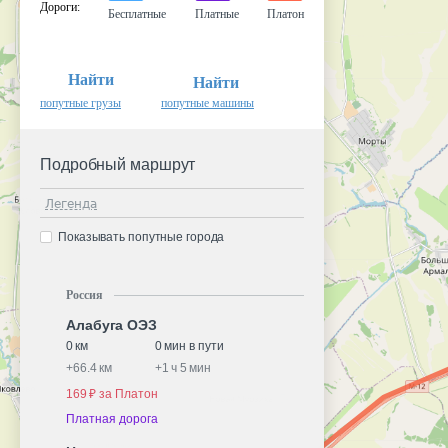
Дороги
:
Бесплатные
Платные
Платон
Найти
Найти
попутные грузы
попутные машины
Подробный маршрут
Легенда
Показывать попутные города
Россия
Алабуга ОЭЗ
0 км
0 мин в пути
+
66.4 км
+
1 ч 5 мин
169 ₽ за Платон
Платная дорога