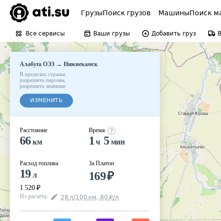
Грузы
Поиск грузов
Машины
Поиск м
Все сервисы
Ваши грузы
Добавить груз
→
Алабуга ОЭЗ
Нижнекамск
В пределах страны
,
разрешить паромы
,
разрешить зимники
ИЗМЕНИТЬ
Расстояние
Время
66
1
5
км
ч
мин
Расход топлива
За Платон
19
169
₽
л
1 520
₽
Из расчёта
:
28
л
/100
км
,
80
₽
/
л