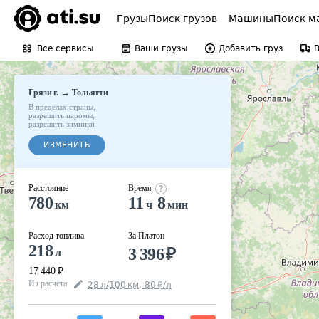
Грузы
Поиск грузов
Машины
Поиск м
Все сервисы
Ваши грузы
Добавить груз
→
Грязи г.
Тольятти
В пределах страны
,
разрешить паромы
,
разрешить зимники
ИЗМЕНИТЬ
Расстояние
Время
780
11
8
км
ч
мин
Расход топлива
За Платон
218
3 396
₽
л
17 440
₽
Из расчёта
:
28
л
/100
км
,
80
₽
/
л