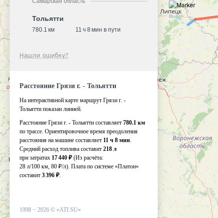
Самарская область
Тольятти
780.1 км
11 ч 8 мин в пути
Нашли ошибку?
Расстояние Грязи г. - Тольятти
На интерактивной карте маршрут Грязи г. -
Тольятти показан линией.
Расстояние Грязи г. - Тольятти составляет
780.1 км
по трассе. Ориентировочное время преодоления
расстояния на машине составляет
11 ч 8 мин
.
Средний расход топлива составит
218 л
при затратах
17 440 ₽
(Из расчёта:
28 л/100 км, 80 ₽/л)
. Плата по системе «Платон»
составит
3 396 ₽
.
1998 −
2026
©
«ATI.SU»