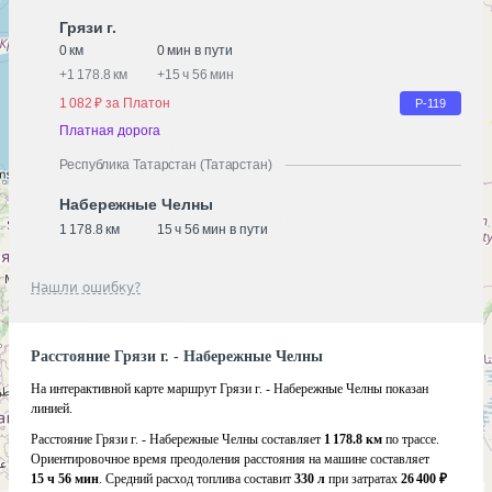
Грязи г.
0 км
0 мин в пути
+
1 178.8 км
+
15 ч 56 мин
1 082 ₽ за Платон
Р-119
Платная дорога
Республика Татарстан (Татарстан)
Набережные Челны
1 178.8 км
15 ч 56 мин в пути
Нашли ошибку?
Расстояние Грязи г. - Набережные Челны
На интерактивной карте маршрут Грязи г. - Набережные Челны показан
линией.
Расстояние Грязи г. - Набережные Челны составляет
1 178.8 км
по трассе.
Ориентировочное время преодоления расстояния на машине составляет
15 ч 56 мин
. Средний расход топлива составит
330 л
при затратах
26 400 ₽