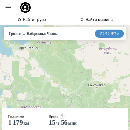
Найти грузы
Найти машины
→
ИЗМЕНИТЬ
Грязи г.
Набережные
Челны
Расстояние
Время
1 179
15
56
км
ч
мин