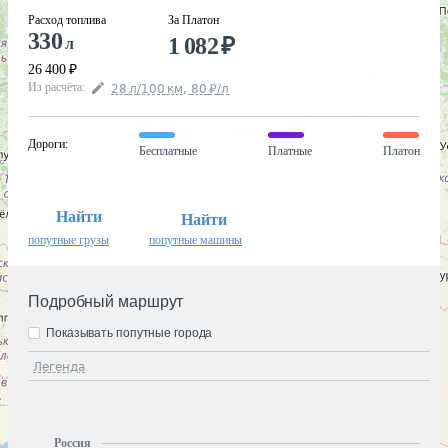
Расход топлива
За Платон
330
1 082
₽
л
26 400
₽
Из расчёта
:
28
л
/100
км
,
80
₽
/
л
Дороги
:
Бесплатные
Платные
Платон
Найти
Найти
попутные грузы
попутные машины
Подробный маршрут
Показывать попутные города
Легенда
Россия