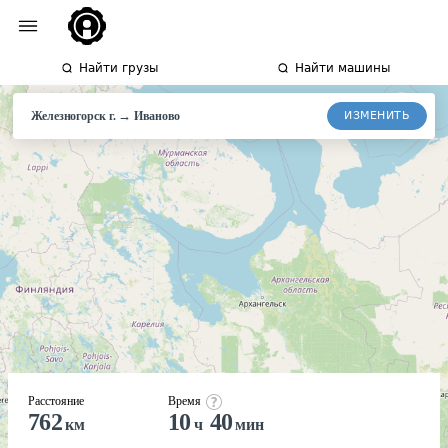
Найти грузы
Найти машины
→
ИЗМЕНИТЬ
Железногорск г.
Иваново
Расстояние
Время
762
10
40
км
ч
мин