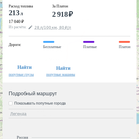
Расход топлива
За Платон
213
2 918
₽
л
17 040
₽
Из расчёта
:
28
л
/100
км
,
80
₽
/
л
Дороги
:
Бесплатные
Платные
Платон
Найти
Найти
попутные грузы
попутные машины
Подробный маршрут
Показывать попутные города
Легенда
Россия