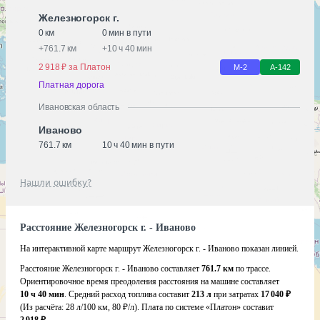
Железногорск г.
0 км
0 мин в пути
+
761.7 км
+
10 ч 40 мин
2 918 ₽ за Платон
М-2
А-142
Платная дорога
Ивановская область
Иваново
761.7 км
10 ч 40 мин в пути
Нашли ошибку?
Расстояние Железногорск г. - Иваново
На интерактивной карте маршрут Железногорск г. - Иваново показан линией.
Расстояние Железногорск г. - Иваново составляет
761.7 км
по трассе.
Ориентировочное время преодоления расстояния на машине составляет
10 ч 40 мин
. Средний расход топлива составит
213 л
при затратах
17 040 ₽
(Из расчёта:
28 л/100 км, 80 ₽/л)
. Плата по системе «Платон» составит