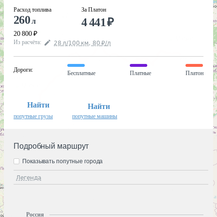
Расход топлива
За Платон
260
4 441
₽
л
20 800
₽
Из расчёта
:
28
л
/100
км
,
80
₽
/
л
Дороги
:
Бесплатные
Платные
Платон
Найти
Найти
попутные грузы
попутные машины
Подробный маршрут
Показывать попутные города
Легенда
Россия