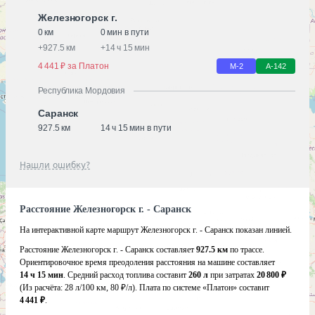
Железногорск г.
0 км
0 мин в пути
+
927.5 км
+
14 ч 15 мин
4 441 ₽ за Платон
М-2
А-142
Республика Мордовия
Саранск
927.5 км
14 ч 15 мин в пути
Нашли ошибку?
Расстояние Железногорск г. - Саранск
На интерактивной карте маршрут Железногорск г. - Саранск показан линией.
Расстояние Железногорск г. - Саранск составляет
927.5 км
по трассе.
Ориентировочное время преодоления расстояния на машине составляет
14 ч 15 мин
. Средний расход топлива составит
260 л
при затратах
20 800 ₽
(Из расчёта:
28 л/100 км, 80 ₽/л)
. Плата по системе «Платон» составит
4 441 ₽
.