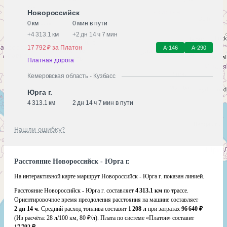
Новороссийск
0 км
0 мин в пути
+
4 313.1 км
+
2 дн 14 ч 7 мин
17 792 ₽ за Платон
А-146
А-290
Платная дорога
Кемеровская область - Кузбасс
Юрга г.
4 313.1 км
2 дн 14 ч 7 мин в пути
Нашли ошибку?
Расстояние Новороссийск - Юрга г.
На интерактивной карте маршрут Новороссийск - Юрга г. показан линией.
Расстояние Новороссийск - Юрга г. составляет
4 313.1 км
по трассе.
Ориентировочное время преодоления расстояния на машине составляет
2 дн 14 ч
. Средний расход топлива составит
1 208 л
при затратах
96 640 ₽
(Из расчёта:
28 л/100 км, 80 ₽/л)
. Плата по системе «Платон» составит