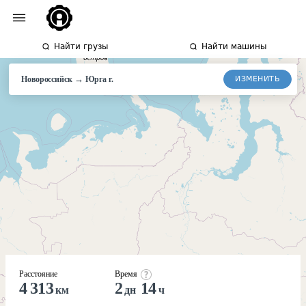
Найти грузы
Найти машины
→
ИЗМЕНИТЬ
Новороссийск
Юрга
г.
Расстояние
Время
4 313
2
14
км
дн
ч