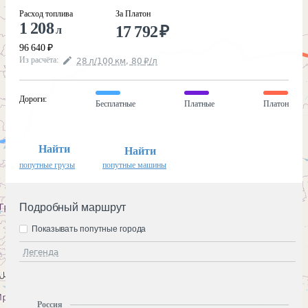
Расход топлива
За Платон
1 208
17 792
₽
л
96 640
₽
Из расчёта
:
28
л
/100
км
,
80
₽
/
л
Дороги
:
Бесплатные
Платные
Платон
Найти
Найти
попутные грузы
попутные машины
Подробный маршрут
Показывать попутные города
Легенда
Россия