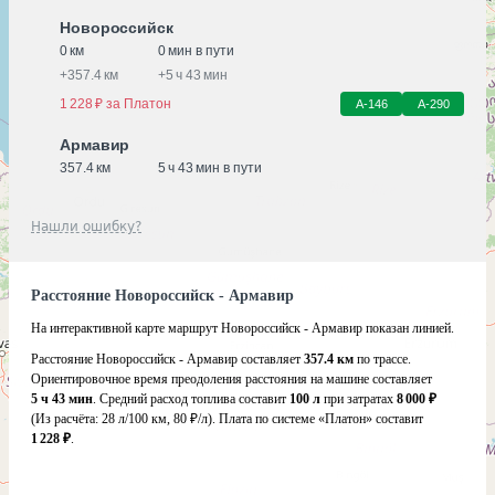
Новороссийск
0 км
0 мин в пути
+
357.4 км
+
5 ч 43 мин
1 228 ₽ за Платон
А-146
А-290
Армавир
357.4 км
5 ч 43 мин в пути
Нашли ошибку?
Расстояние Новороссийск - Армавир
На интерактивной карте маршрут Новороссийск - Армавир показан линией.
Расстояние Новороссийск - Армавир составляет
357.4 км
по трассе.
Ориентировочное время преодоления расстояния на машине составляет
5 ч 43 мин
. Средний расход топлива составит
100 л
при затратах
8 000 ₽
(Из расчёта:
28 л/100 км, 80 ₽/л)
. Плата по системе «Платон» составит
1 228 ₽
.