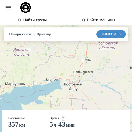
Найти грузы
Найти машины
→
ИЗМЕНИТЬ
Новороссийск
Армавир
Расстояние
Время
357
5
43
км
ч
мин