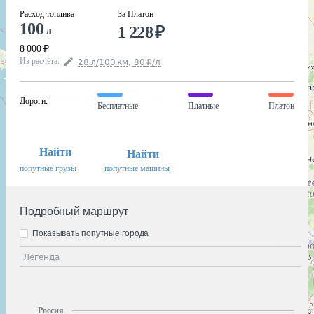
Расход топлива
За Платон
100
1 228
₽
л
8 000
₽
Из расчёта
:
28
л
/100
км
,
80
₽
/
л
Дороги
:
Бесплатные
Платные
Платон
Найти
Найти
попутные грузы
попутные машины
Подробный маршрут
Показывать попутные города
Легенда
Россия