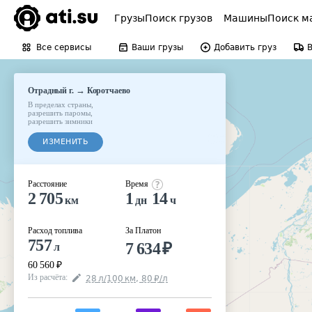
Грузы
Поиск грузов
Машины
Поиск м
Все сервисы
Ваши грузы
Добавить груз
→
Отрадный г.
Коротчаево
В пределах страны
,
разрешить паромы
,
разрешить зимники
ИЗМЕНИТЬ
Расстояние
Время
2 705
1
14
км
дн
ч
Расход топлива
За Платон
757
7 634
₽
л
60 560
₽
Из расчёта
:
28
л
/100
км
,
80
₽
/
л