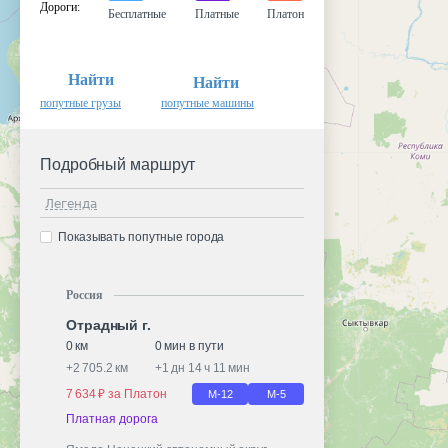
Дороги
:
Бесплатные
Платные
Платон
Найти
Найти
попутные грузы
попутные машины
Подробный маршрут
Легенда
Показывать попутные города
Россия
Отрадный г.
0 км
0 мин в пути
+
2 705.2 км
+
1 дн 14 ч 11 мин
7 634 ₽ за Платон
М-12
М-5
Платная дорога