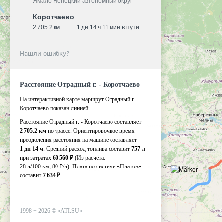
Ямало-Ненецкий автономный округ
Коротчаево
2 705.2 км
1 дн 14 ч 11 мин в пути
Нашли ошибку?
Расстояние Отрадный г. - Коротчаево
На интерактивной карте маршрут Отрадный г. -
Коротчаево показан линией.
Расстояние Отрадный г. - Коротчаево составляет
2 705.2 км
по трассе. Ориентировочное время
преодоления расстояния на машине составляет
1 дн 14 ч
. Средний расход топлива составит
757 л
при затратах
60 560 ₽
(Из расчёта:
28 л/100 км, 80 ₽/л)
. Плата по системе «Платон»
составит
7 634 ₽
.
1998 −
2026
©
«ATI.SU»