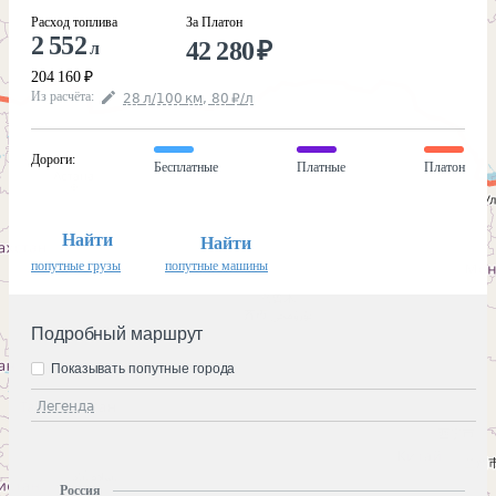
Расход топлива
За Платон
2 552
42 280
₽
л
204 160
₽
Из расчёта
:
28
л
/100
км
,
80
₽
/
л
Дороги
:
Бесплатные
Платные
Платон
Найти
Найти
попутные грузы
попутные машины
Подробный маршрут
Показывать попутные города
Легенда
Россия