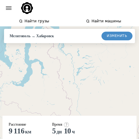
Найти грузы
Найти машины
→
ИЗМЕНИТЬ
Мелитополь
Хабаровск
Расстояние
Время
9 116
5
10
км
дн
ч