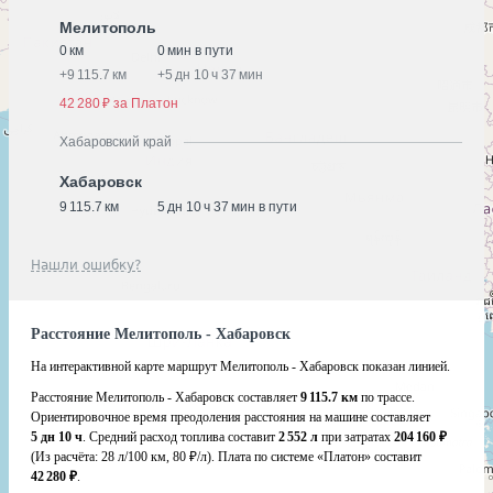
Мелитополь
0 км
0 мин в пути
+
9 115.7 км
+
5 дн 10 ч 37 мин
42 280 ₽ за Платон
Хабаровский край
Хабаровск
9 115.7 км
5 дн 10 ч 37 мин в пути
Нашли ошибку?
Расстояние Мелитополь - Хабаровск
На интерактивной карте маршрут Мелитополь - Хабаровск показан линией.
Расстояние Мелитополь - Хабаровск составляет
9 115.7 км
по трассе.
Ориентировочное время преодоления расстояния на машине составляет
5 дн 10 ч
. Средний расход топлива составит
2 552 л
при затратах
204 160 ₽
(Из расчёта:
28 л/100 км, 80 ₽/л)
. Плата по системе «Платон» составит
42 280 ₽
.