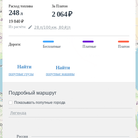
Расход топлива
За Платон
248
2 064
₽
л
19 840
₽
Из расчёта
:
28
л
/100
км
,
80
₽
/
л
Дороги
:
Бесплатные
Платные
Платон
Найти
Найти
попутные грузы
попутные машины
Подробный маршрут
Показывать попутные города
Легенда
Россия