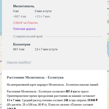
Мелитополь
0 км
0 мин в пути
+
887.4 км
+
13 ч 7 мин
2 064 ₽ за Платон
Платная дорога
Ставропольский край
Ессентуки
887.4 км
13 ч 7 мин в пути
Нашли ошибку?
Расстояние Мелитополь - Ессентуки
На интерактивной карте маршрут Мелитополь - Ессентуки показан линией.
Расстояние Мелитополь - Ессентуки составляет
887.4 км
по трассе.
Ориентировочное время преодоления расстояния на машине составляет
13 ч 7 мин
. Средний расход топлива составит
248 л
при затратах
19 840 ₽
(Из расчёта:
28 л/100 км, 80 ₽/л)
. Плата по системе «Платон» составит