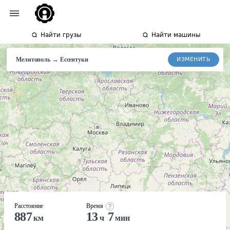
Найти грузы
Найти машины
→
ИЗМЕНИТЬ
Мелитополь
Ессентуки
Расстояние
Время
887
13
7
км
ч
мин