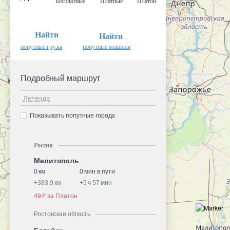
Бесплатные
Платные
Платон
Найти
Найти
попутные грузы
попутные машины
Подробный маршрут
Легенда
Показывать попутные города
Россия
Мелитополь
0 км
0 мин в пути
+
383.9 км
+
5 ч 57 мин
49 ₽ за Платон
Ростовская область