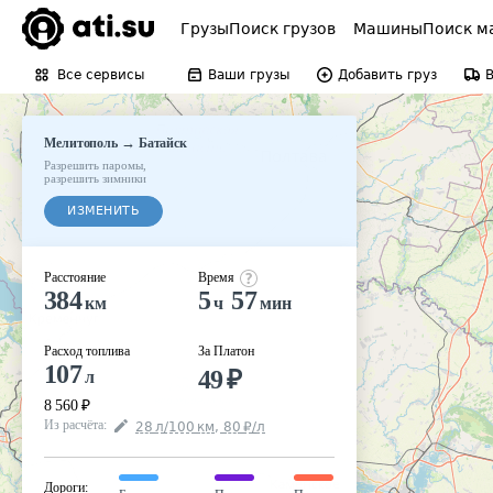
Грузы
Поиск грузов
Машины
Поиск м
Все сервисы
Ваши грузы
Добавить груз
→
Мелитополь
Батайск
Разрешить паромы
,
разрешить зимники
ИЗМЕНИТЬ
Расстояние
Время
384
5
57
км
ч
мин
Расход топлива
За Платон
107
49
₽
л
8 560
₽
Из расчёта
:
28
л
/100
км
,
80
₽
/
л
Дороги
: