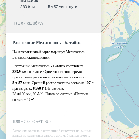
Батайск
383.9 км
5 ч 57 мин в пути
Нашли ошибку?
Расстояние Мелитополь - Батайск
На интерактивной карте маршрут Мелитополь -
Батайск показан линией.
Расстояние Мелитополь - Батайск составляет
383.9 км
по трассе. Ориентировочное время
преодоления расстояния на машине составляет
5 ч 57 мин
. Средний расход топлива составит
107 л
при затратах
8 560 ₽
(Из расчёта:
28 л/100 км, 80 ₽/л)
. Плата по системе «Платон»
составит
49 ₽
.
1998 −
2026
©
«ATI.SU»
Алгоритм расчета расстояний базируется на данных,
взятых из различных атласов автомобильных дорог.