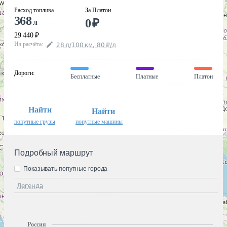
Расход топлива
За Платон
368
0
₽
л
29 440
₽
Из расчёта
:
28
л
/100
км
,
80
₽
/
л
Дороги
:
Бесплатные
Платные
Платон
Найти
Найти
попутные грузы
попутные машины
Подробный маршрут
Показывать попутные города
Легенда
Россия