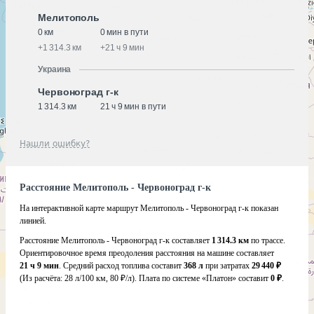
Мелитополь
0 км
0 мин в пути
+
1 314.3 км
+
21 ч 9 мин
Украина
Червоноград г-к
1 314.3 км
21 ч 9 мин в пути
Нашли ошибку?
Расстояние Мелитополь - Червоноград г-к
На интерактивной карте маршрут Мелитополь - Червоноград г-к показан
линией.
Расстояние Мелитополь - Червоноград г-к составляет
1 314.3 км
по трассе.
Ориентировочное время преодоления расстояния на машине составляет
21 ч 9 мин
. Средний расход топлива составит
368 л
при затратах
29 440 ₽
(Из расчёта:
28 л/100 км, 80 ₽/л)
. Плата по системе «Платон» составит
0 ₽
.