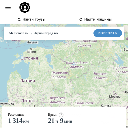
Найти грузы
Найти машины
→
ИЗМЕНИТЬ
Мелитополь
Червоноград
г-к
Расстояние
Время
1 314
21
9
км
ч
мин