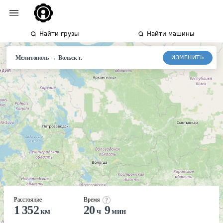
Найти грузы
Найти машины
→
ИЗМЕНИТЬ
Мелитополь
Вольск
г.
Расстояние
Время
1 352
20
9
км
ч
мин