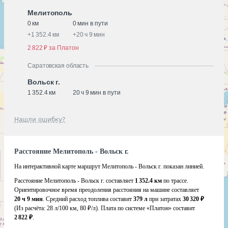
Мелитополь
0 км
0 мин в пути
+
1 352.4 км
+
20 ч 9 мин
2 822 ₽ за Платон
Саратовская область
Вольск г.
1 352.4 км
20 ч 9 мин в пути
Нашли ошибку?
Расстояние Мелитополь - Вольск г.
На интерактивной карте маршрут Мелитополь - Вольск г. показан линией.
Расстояние Мелитополь - Вольск г. составляет
1 352.4 км
по трассе.
Ориентировочное время преодоления расстояния на машине составляет
20 ч 9 мин
. Средний расход топлива составит
379 л
при затратах
30 320 ₽
(Из расчёта:
28 л/100 км, 80 ₽/л)
. Плата по системе «Платон» составит
2 822 ₽
.