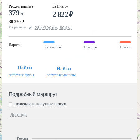
Расход топлива
За Платон
379
2 822
₽
л
30 320
₽
Из расчёта
:
28
л
/100
км
,
80
₽
/
л
Дороги
:
Бесплатные
Платные
Платон
Найти
Найти
попутные грузы
попутные машины
Подробный маршрут
Показывать попутные города
Легенда
Россия