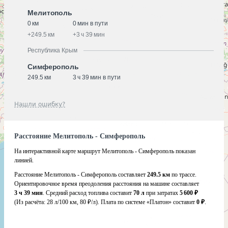
Мелитополь
0 км
0 мин в пути
+
249.5 км
+
3 ч 39 мин
Республика Крым
Симферополь
249.5 км
3 ч 39 мин в пути
Нашли ошибку?
Расстояние Мелитополь - Симферополь
На интерактивной карте маршрут Мелитополь - Симферополь показан
линией.
Расстояние Мелитополь - Симферополь составляет
249.5 км
по трассе.
Ориентировочное время преодоления расстояния на машине составляет
3 ч 39 мин
. Средний расход топлива составит
70 л
при затратах
5 600 ₽
(Из расчёта:
28 л/100 км, 80 ₽/л)
. Плата по системе «Платон» составит
0 ₽
.