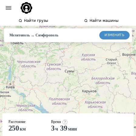
Найти грузы
Найти машины
→
ИЗМЕНИТЬ
Мелитополь
Симферополь
Расстояние
Время
250
3
39
км
ч
мин