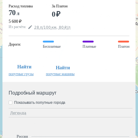
Расход топлива
За Платон
70
0
₽
л
5 600
₽
Из расчёта
:
28
л
/100
км
,
80
₽
/
л
Дороги
:
Бесплатные
Платные
Платон
Найти
Найти
попутные грузы
попутные машины
Подробный маршрут
Показывать попутные города
Легенда
Россия