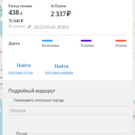
Расход топлива
За Платон
438
2 337
₽
л
35 040
₽
Из расчёта
:
28
л
/100
км
,
80
₽
/
л
Дороги
:
Бесплатные
Платные
Платон
Найти
Найти
попутные грузы
попутные машины
Подробный маршрут
Показывать попутные города
Легенда
Россия