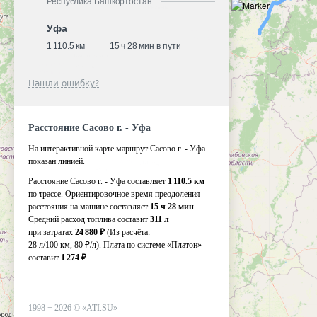
Республика Башкортостан
Уфа
1 110.5 км
15 ч 28 мин в пути
Нашли ошибку?
Расстояние Сасово г. - Уфа
На интерактивной карте маршрут Сасово г. - Уфа
показан линией.
Расстояние Сасово г. - Уфа составляет
1 110.5 км
по трассе. Ориентировочное время преодоления
расстояния на машине составляет
15 ч 28 мин
.
Средний расход топлива составит
311 л
при затратах
24 880 ₽
(Из расчёта:
28 л/100 км, 80 ₽/л)
. Плата по системе «Платон»
составит
1 274 ₽
.
1998 −
2026
©
«ATI.SU»