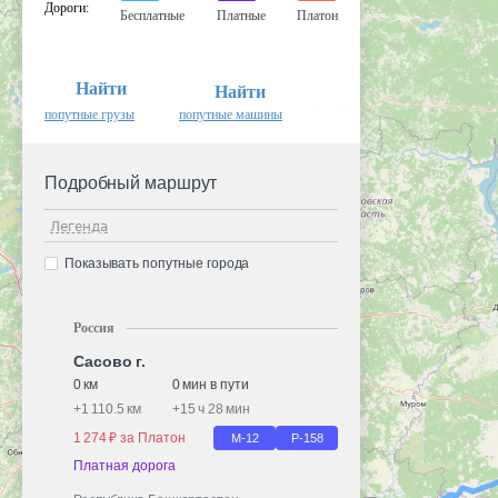
Дороги
:
Бесплатные
Платные
Платон
Найти
Найти
попутные грузы
попутные машины
Подробный маршрут
Легенда
Показывать попутные города
Россия
Сасово г.
0 км
0 мин в пути
+
1 110.5 км
+
15 ч 28 мин
1 274 ₽ за Платон
М-12
Р-158
Платная дорога