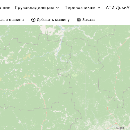
ашин
Грузовладельцам
Перевозчикам
АТИ-Доки
А
Ваши машины
Добавить машину
Заказы