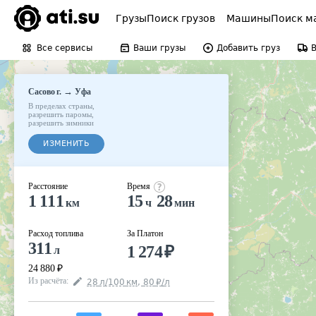
Грузы
Поиск грузов
Машины
Поиск м
Все сервисы
Ваши грузы
Добавить груз
→
Сасово г.
Уфа
В пределах страны
,
разрешить паромы
,
разрешить зимники
ИЗМЕНИТЬ
Расстояние
Время
1 111
15
28
км
ч
мин
Расход топлива
За Платон
311
1 274
₽
л
24 880
₽
Из расчёта
:
28
л
/100
км
,
80
₽
/
л