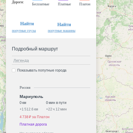
Дороги
:
Бесплатные
Платные
Платон
Найти
Найти
попутные грузы
попутные машины
Подробный маршрут
Легенда
Показывать попутные города
Россия
Мариуполь
0 км
0 мин в пути
+
1 512.6 км
+
22 ч 12 мин
4 738 ₽ за Платон
Платная дорога