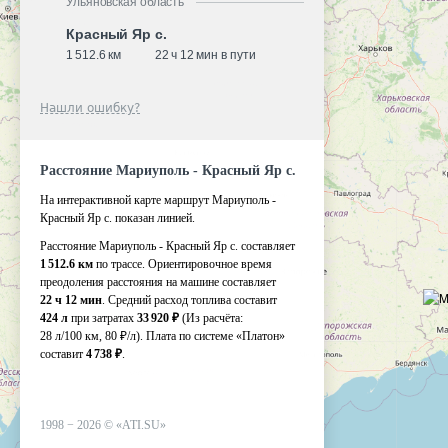
Ульяновская область
Красный Яр с.
1 512.6 км
22 ч 12 мин в пути
Нашли ошибку?
Расстояние Мариуполь - Красный Яр с.
На интерактивной карте маршрут Мариуполь -
Красный Яр с. показан линией.
Расстояние Мариуполь - Красный Яр с. составляет
1 512.6 км
по трассе. Ориентировочное время
преодоления расстояния на машине составляет
22 ч 12 мин
. Средний расход топлива составит
424 л
при затратах
33 920 ₽
(Из расчёта:
28 л/100 км, 80 ₽/л)
. Плата по системе «Платон»
составит
4 738 ₽
.
1998 −
2026
©
«ATI.SU»