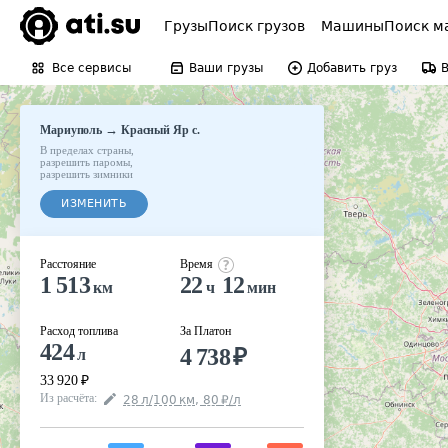
Грузы
Поиск грузов
Машины
Поиск м
Все сервисы
Ваши грузы
Добавить груз
→
Мариуполь
Красный Яр с.
В пределах страны
,
разрешить паромы
,
разрешить зимники
ИЗМЕНИТЬ
Расстояние
Время
1 513
22
12
км
ч
мин
Расход топлива
За Платон
424
4 738
₽
л
33 920
₽
Из расчёта
:
28
л
/100
км
,
80
₽
/
л